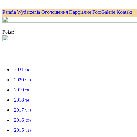
Parafia
Wydarzenia
Оголошення Парфіалне
FotoGalerie
Kontakt
Pokaż:
Aktualności
2021
(3)
2020
(13)
2019
(3)
2018
(6)
2017
(14)
2016
(20)
2015
(11)