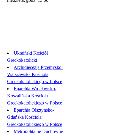
niedziela: godz. 13.00
Linki
Ukraiński Kościół
Greckokatolicki
Archidiecezja Przemysko-
Warszawska Kościoła
Greckokatolickiego w Polsce
Eparchia Wrocławsko-
Koszalińska Kościoła
Greckokatolickiego w Polsce
Eparchia Olsztyńsko-
Gdańska Kościoła
Greckokatolickiego w Polsce
Metropolitalne Duchowne